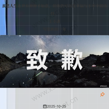
www.xscnet.cn
虽然人生在世有种种不如意，但你仍可以在幸福与不幸中做选
择。
王小波
www.xscnet.cn
写给新的一年
www.xscnet.cn
www.xscnet.cn
致歉通知
2025-10-25