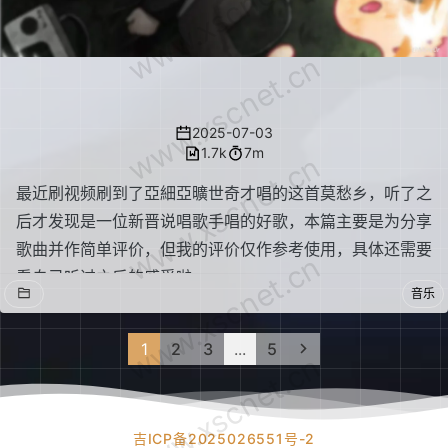
www.xscnet.cn
www.xscnet.cn
音乐推荐:莫愁乡
2025-07-03
1.7k
7m
www.xscnet.cn
最近刷视频刷到了亞細亞曠世奇才唱的这首莫愁乡，听了之
后才发现是一位新晋说唱歌手唱的好歌，本篇主要是为分享
歌曲并作简单评价，但我的评价仅作参考使用，具体还需要
www.xscnet.cn
看自己听过之后的感受啦
音乐
1
2
3
...
5
www.xscnet.cn
吉ICP备2025026551号-2