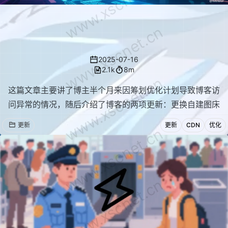
www.xscnet.cn
站点更新！CDN优化！腾讯EO白嫖经
www.xscnet.cn
历
2025-07-16
2.1k
8m
www.xscnet.cn
这篇文章主要讲了博主半个月来因筹划优化计划导致博客访
问异常的情况，随后介绍了博客的两项更新：更换自建图床
解决原图床流量异常引发的 SSL 安全问题，以及借助技术
更新
更新
CDN
优化
www.xscnet.cn
支持在后端完成评论区定期备份设置。还分享了接入腾讯云
EdgeOne 加速平台的经历，包括三种激活码获取方式、实
操体验及跨厂商对接的 SSL 问题解决方案，最后总结 EO
对静态博客友好，能降低建站成本
www.xscnet.cn