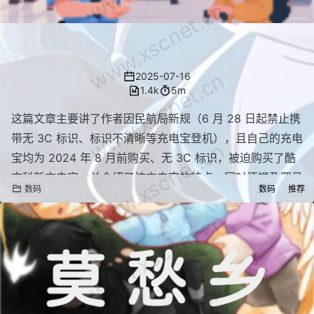
www.xscnet.cn
被迫购新的充电宝
www.xscnet.cn
2025-07-16
1.4k
5m
这篇文章主要讲了作者因民航局新规（6 月 28 日起禁止携
带无 3C 标识、标识不清晰等充电宝登机），且自己的充电
www.xscnet.cn
宝均为 2024 年 8 月前购买、无 3C 标识，被迫购买了酷
态科新充电宝，并介绍了该充电宝的特点；同时还提及罗马
数码
数码
推荐
仕充电宝因电芯质量等问题频发安全事故，分析了当前充电
www.xscnet.cn
宝市场因恶性竞争压缩成本导致产品存在安全隐患的现状