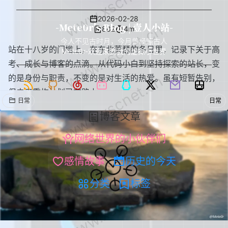
www.xscnet.cn
2026-02-28
-Mete0r's Blog | 壹人小站-
www.xscnet.cn
882
4m
今人不见古时月，今月曾经照古人
站在十八岁的门槛上，在东北萧瑟的冬日里，记录下关于高
Mete0r-欢迎来到我的虚拟小世界
考、成长与博客的点滴。从代码小白到坚持探索的站长，变
www.xscnet.cn
的是身份与职责，不变的是对生活的热爱。虽有短暂告别，
但未来重构计划已在路上。
日常
日常
博客文章
www.xscnet.cn
网络世界的小伙伴们
感情故事
历史的今天
www.xscnet.cn
分类
标签