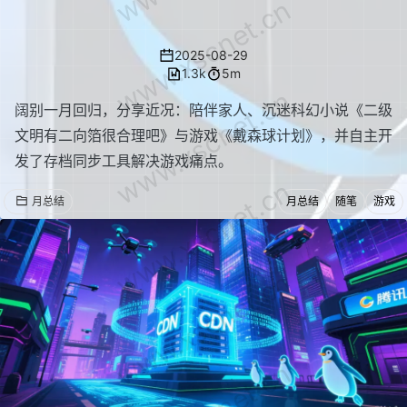
www.xscnet.cn
最近的小事
2025-08-29
1.3k
5m
www.xscnet.cn
阔别一月回归，分享近况：陪伴家人、沉迷科幻小说《二级
文明有二向箔很合理吧》与游戏《戴森球计划》，并自主开
发了存档同步工具解决游戏痛点。
www.xscnet.cn
月总结
月总结
随笔
游戏
www.xscnet.cn