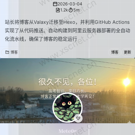
www.xscnet.cn
2026-03-04
1.2k
5m
站长将博客从Valaxy迁移至Hexo，并利用GitHub Actions
www.xscnet.cn
实现了从代码推送、自动构建到阿里云服务器部署的全自动
化流水线，确保了博客的稳定运行
博客
博客
更新
www.xscnet.cn
www.xscnet.cn
💛
Mete0r
各位，好久不见!