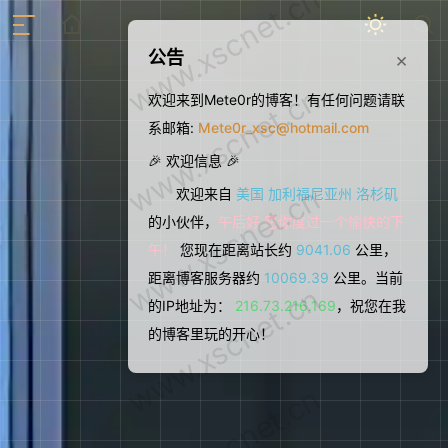
www.xscnet.cn
公告
×
www.xscnet.cn
欢迎来到Mete0r的博客！有任何问题请联
系邮箱:
Mete0r_xsc@hotmail.com
🎉 欢迎信息 🎉
www.xscnet.cn
欢迎来自
美国 加利福尼亚州 洛杉矶
的小伙伴，
午后好 愿你度过一个愉快的下
午！
您现在距离站长约
9041.06
公里，
距离博客服务器约
10069.39
公里。当前
www.xscnet.cn
的IP地址为：
216.73.216.169
，祝您在我
的博客里玩的开心！